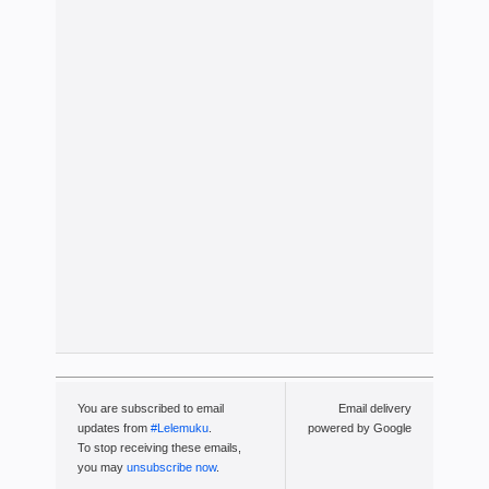
You are subscribed to email
Email delivery
updates from
#Lelemuku
.
powered by Google
To stop receiving these emails,
you may
unsubscribe now
.