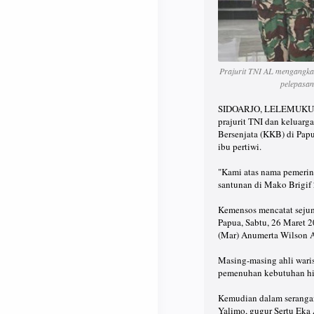
Prajurit TNI AL mengangkat
pelepasan
SIDOARJO, LELEMUKU.COM
prajurit TNI dan keluar
Bersenjata (KKB) di Pap
ibu pertiwi.
"Kami atas nama pemerin
santunan di Mako Brigif 2
Kemensos mencatat sejum
Papua, Sabtu, 26 Maret 
(Mar) Anumerta Wilson A
Masing-masing ahli wari
pemenuhan kebutuhan hid
Kemudian dalam serangan
Yalimo, gugur Sertu Eka 