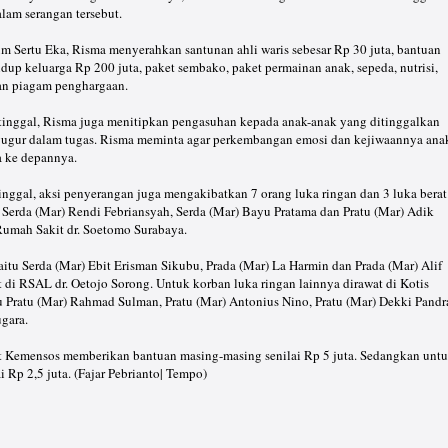
alam serangan tersebut.
m Sertu Eka, Risma menyerahkan santunan ahli waris sebesar Rp 30 juta, bantuan
p keluarga Rp 200 juta, paket sembako, paket permainan anak, sepeda, nutrisi,
an piagam penghargaan.
tinggal, Risma juga menitipkan pengasuhan kepada anak-anak yang ditinggalkan
gugur dalam tugas. Risma meminta agar perkembangan emosi dan kejiwaannya ana
ga ke depannya.
ggal, aksi penyerangan juga mengakibatkan 7 orang luka ringan dan 3 luka berat
 Serda (Mar) Rendi Febriansyah, Serda (Mar) Bayu Pratama dan Pratu (Mar) Adik
Rumah Sakit dr. Soetomo Surabaya.
itu Serda (Mar) Ebit Erisman Sikubu, Prada (Mar) La Harmin dan Prada (Mar) Alif
 di RSAL dr. Oetojo Sorong. Untuk korban luka ringan lainnya dirawat di Kotis
u Pratu (Mar) Rahmad Sulman, Pratu (Mar) Antonius Nino, Pratu (Mar) Dekki Pandr
gara.
t Kemensos memberikan bantuan masing-masing senilai Rp 5 juta. Sedangkan unt
i Rp 2,5 juta. (Fajar Pebrianto| Tempo)