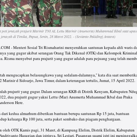
 peti jenazah prajurit Marinir TNI AL Lettu Marinir (Anumerta) Muhammad Ikbal saat upac
 jenazah di Timika, Papua, Senin, 28 Maret 2022. - (Sevianto Pakiding| Antara)
 - Menteri Sosial Tri Rismaharini menyerahkan santunan kepada ahli waris da
ganya yang gugur akibat serangan Orang Tak Dikenal (OTK) dan Kelompok Krimina
ua. Risma menyebut para prajurit yang gugur adalah para pejuang yang telah memb
tah mengucapkan belasungkawa yang sedalam-dalamnya," kata dia saat memberik
 Marinir d Sidoarjo, Jawa Timur, dalam keterangan tertulis, Jumat, 15 April 2022.
lah prajurit yang gugur. Dalam serangan KKB di Distrik Kenyam, Kabupaten Ndu
2022, dua prajurit gugur yakni Lettu (Mar) Anumerta Muhammad Ikbal dan Praka
nderson Here.
s dari kedua almarhum diberikan bantuan berupa santunan Rp 15 juta, bantuan
up keluarga Rp 100 juta, serta paket sembako dan piagam penghargaan.
 oleh OTK Kamis pagi, 31 Maret, di Kampung Elelim, Distrik Elelim, Kabupaten
Andriyanto Hasugian dan istrinya, Sri Lestari. Pasangan suami istri ini meninggalk