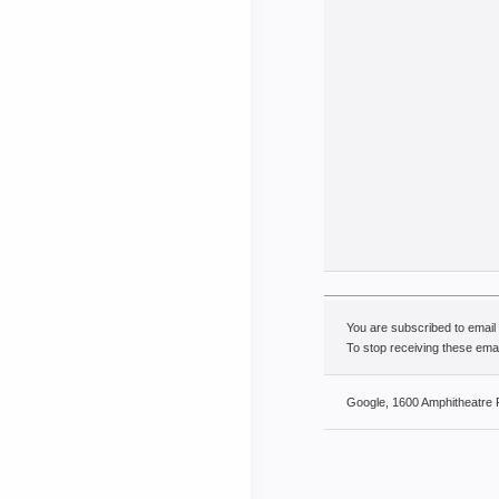
You are subscribed to emai
To stop receiving these em
Google, 1600 Amphitheatre 