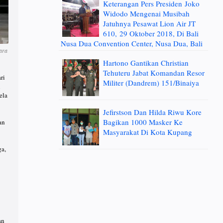
Keterangan Pers Presiden Joko
Widodo Mengenai Musibah
Jatuhnya Pesawat Lion Air JT
610, 29 Oktober 2018, Di Bali
Nusa Dua Convention Center, Nusa Dua, Bali
ara
Hartono Gantikan Christian
Tehuteru Jabat Komandan Resor
ri
Militer (Dandrem) 151/Binaiya
l
ela
Jefirstson Dan Hilda Riwu Kore
Bagikan 1000 Masker Ke
an
Masyarakat Di Kota Kupang
ga,
an