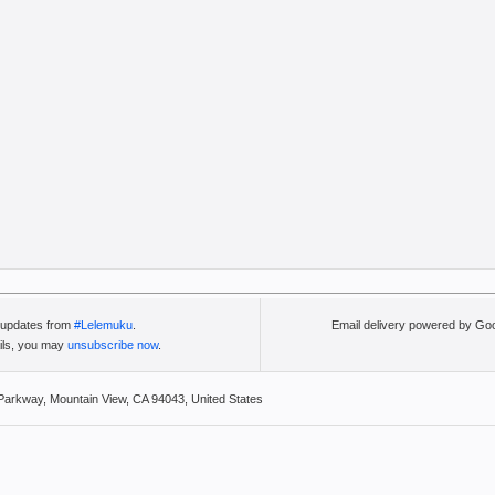
l updates from
#Lelemuku
.
Email delivery powered by Go
ails, you may
unsubscribe now
.
Parkway, Mountain View, CA 94043, United States